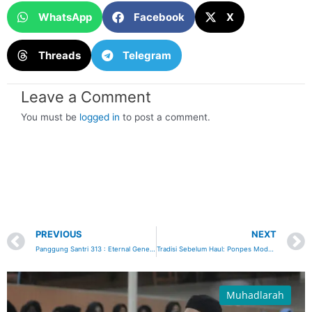
WhatsApp
Facebook
X
Threads
Telegram
Leave a Comment
You must be
logged in
to post a comment.
Prev
PREVIOUS
NEXT
Panggung Santri 313 : Eternal Generation Meriah Digelar di Ponpes Modern Al Falah Jatirokeh
Tradisi Sebelum Haul: Ponpes Modern Al Falah Jatirokeh Gelar Santunan Anak Yatim, Angkatan Alumni Turut Berbagi
Muhadlarah