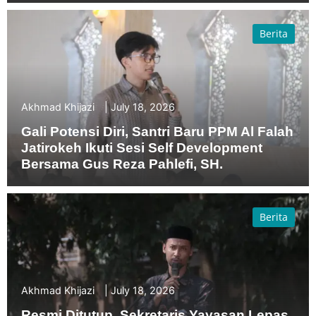
Berita
Akhmad Khijazi
July 18, 2026
Gali Potensi Diri, Santri Baru PPM Al Falah
Jatirokeh Ikuti Sesi Self Development
Bersama Gus Reza Pahlefi, SH.
Berita
Akhmad Khijazi
July 18, 2026
Resmi Ditutup, Sekretaris Yayasan Lepas