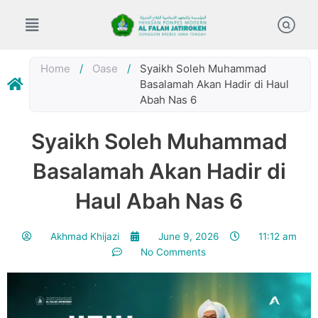
Skip
to
content
Home
/
Oase
/
Syaikh Soleh Muhammad
Basalamah Akan Hadir di Haul
Abah Nas 6
Syaikh Soleh Muhammad
Basalamah Akan Hadir di
Haul Abah Nas 6
Akhmad Khijazi
June 9, 2026
11:12 am
No Comments