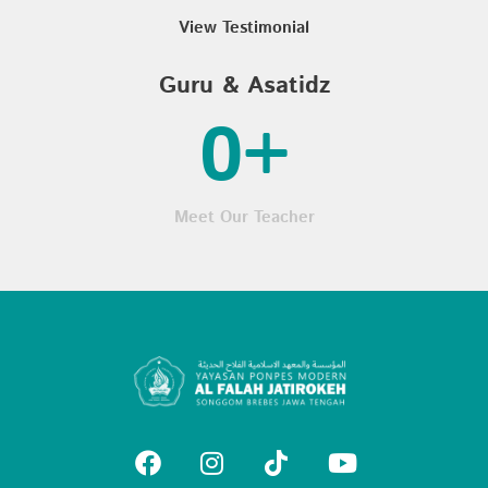
View Testimonial
Guru & Asatidz
0
+
Meet Our Teacher