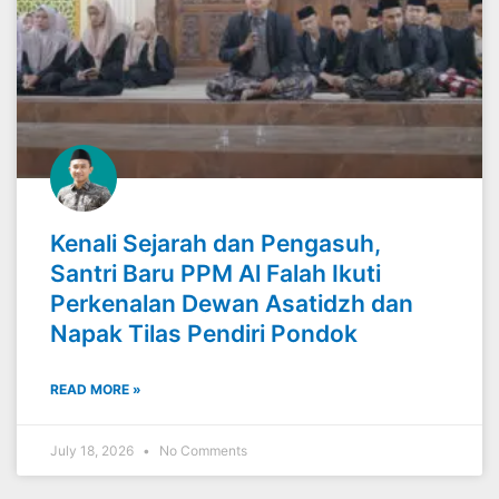
Kenali Sejarah dan Pengasuh,
Santri Baru PPM Al Falah Ikuti
Perkenalan Dewan Asatidzh dan
Napak Tilas Pendiri Pondok
READ MORE »
July 18, 2026
No Comments