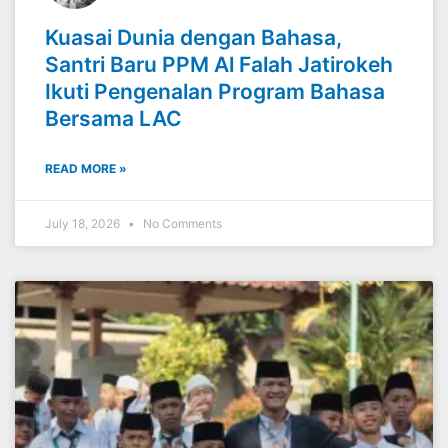
Kuasai Dunia dengan Bahasa,
Santri Baru PPM Al Falah Jatirokeh
Ikuti Pengenalan Program Bahasa
Bersama LAC
READ MORE »
July 18, 2026
No Comments