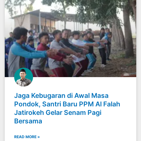
Jaga Kebugaran di Awal Masa
Pondok, Santri Baru PPM Al Falah
Jatirokeh Gelar Senam Pagi
Bersama
READ MORE »