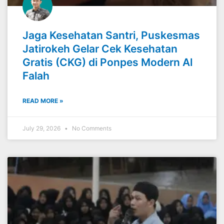
Jaga Kesehatan Santri, Puskesmas
Jatirokeh Gelar Cek Kesehatan
Gratis (CKG) di Ponpes Modern Al
Falah
READ MORE »
July 29, 2026
No Comments