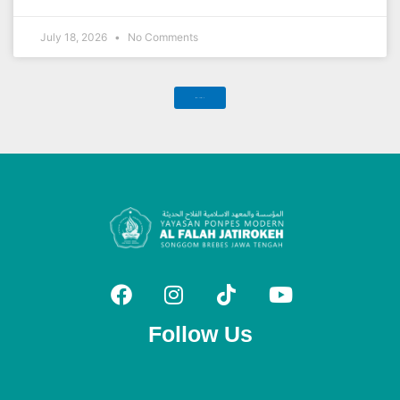
July 18, 2026
No Comments
Load More
Follow Us