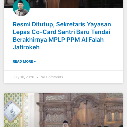
Resmi Ditutup, Sekretaris Yayasan
Lepas Co-Card Santri Baru Tandai
Berakhirnya MPLP PPM Al Falah
Jatirokeh
READ MORE »
July 18, 2026
No Comments