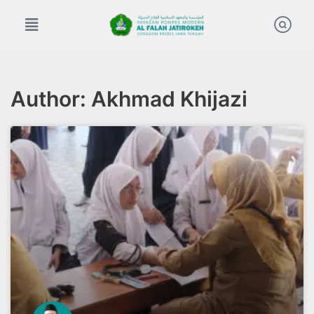
Skip
to
content
Author:
Akhmad Khijazi