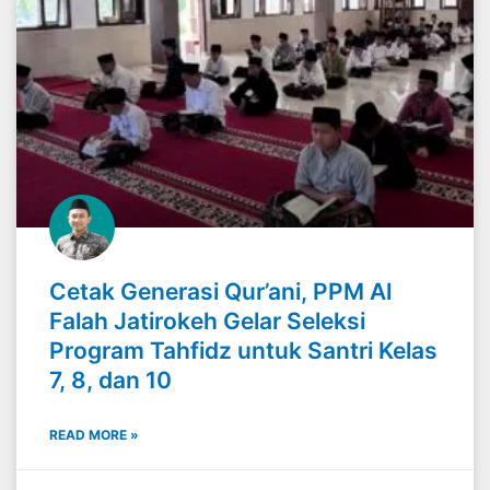
Cetak Generasi Qur’ani, PPM Al
Falah Jatirokeh Gelar Seleksi
Program Tahfidz untuk Santri Kelas
7, 8, dan 10
READ MORE »