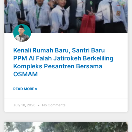
Kenali Rumah Baru, Santri Baru
PPM Al Falah Jatirokeh Berkeliling
Kompleks Pesantren Bersama
OSMAM
READ MORE »
July 18, 2026
No Comments