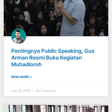
Pentingnya Public Speaking, Gus
Arman Resmi Buka Kegiatan
Muhadloroh
READ MORE »
July 26, 2026
No Comments