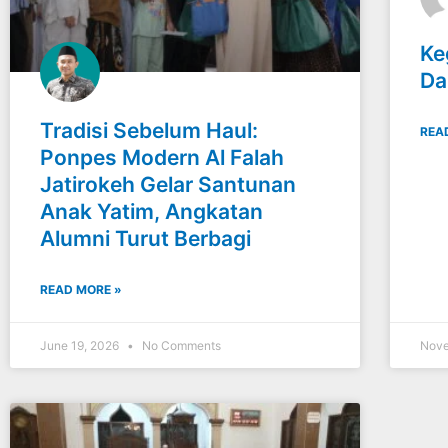
Ke
Da
Tradisi Sebelum Haul:
REA
Ponpes Modern Al Falah
Jatirokeh Gelar Santunan
Anak Yatim, Angkatan
Alumni Turut Berbagi
READ MORE »
June 19, 2026
No Comments
Nove