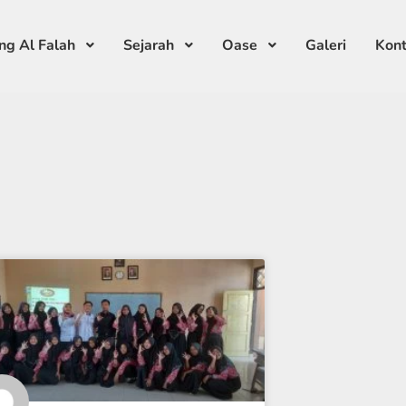
ng Al Falah
Sejarah
Oase
Galeri
Kon