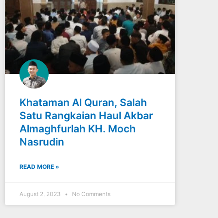
Khataman Al Quran, Salah
Satu Rangkaian Haul Akbar
Almaghfurlah KH. Moch
Nasrudin
READ MORE »
August 2, 2023
No Comments