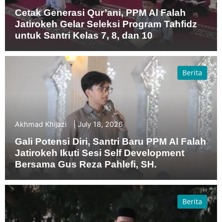
Cetak Generasi Qur’ani, PPM Al Falah
Jatirokeh Gelar Seleksi Program Tahfidz
untuk Santri Kelas 7, 8, dan 10
Berita
Akhmad Khijazi
July 18, 2026
Gali Potensi Diri, Santri Baru PPM Al Falah
Jatirokeh Ikuti Sesi Self Development
Bersama Gus Reza Pahlefi, SH.
Berita