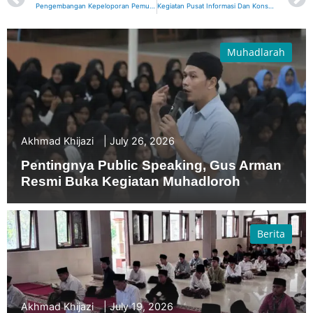
Pengembangan Kepeloporan Pemuda dalam Rangka Memperingati Hari Sumpah Pemuda
Kegiatan Pusat Informasi Dan Konseling-Remaja
Muhadlarah
Akhmad Khijazi
July 26, 2026
Pentingnya Public Speaking, Gus Arman
Resmi Buka Kegiatan Muhadloroh
Berita
Akhmad Khijazi
July 19, 2026