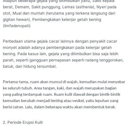
Adapun beberapa gejala yang ditimbulkan yaitu, Sakit kepala
berat, Demam, Sakit punggung, Lemas (asthenia), Nyeri pada
otot, Mual dan muntah (terutama yang terkena langsung dari
gigitan hewan), Pembengkakan kelenjar getah bening
(limfadenopati)
Perbedaan utama gejala cacar lainnya dengan penyakit cacar
monyet adalah adanya pembengkakan pada kelenjar getah
bening. Pada kasus lain, gejala yang ditimbulkan bisa saja lebih
parah, seperti gangguan pernapasan seperti radang tenggorokan,
batuk, dan hidung tersumbat.
P
ertama-tama, ruam akan muncul di wajah, kemudian mulai menyebar
ke seluruh tubuh. Area tangan, kaki, dan wajah merupakan bagian
yang paling terdampak ruam. Ruam kulit diawali dengan bintik-bintik
kemudian berubah menjadi lenting atau vesikel, yaitu lepuhan yang
berisi cairan. Lalu, dalam beberapa waktu akan membentuk kerak.
2. Periode Erupsi Kulit