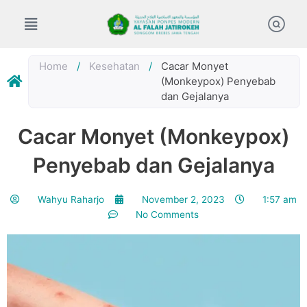
Skip
to
content
Home
/
Kesehatan
/
Cacar Monyet
(Monkeypox) Penyebab
dan Gejalanya
Cacar Monyet (Monkeypox)
Penyebab dan Gejalanya
Wahyu Raharjo
November 2, 2023
1:57 am
No Comments