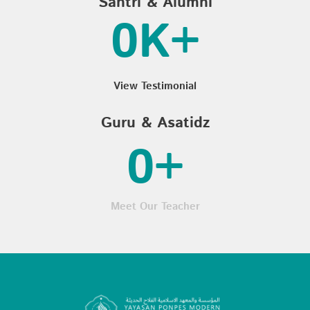
Santri & Alumni
0
K+
View Testimonial
Guru & Asatidz
0
+
Meet Our Teacher