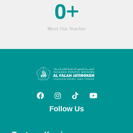
0
+
Meet Our Teacher
Follow Us