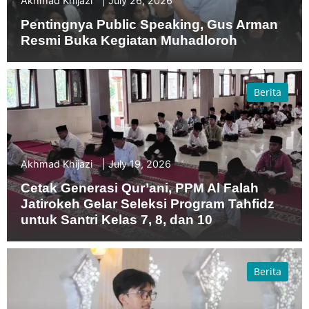
Akhmad Khijazi
July 26, 2026
Pentingnya Public Speaking, Gus Arman
Resmi Buka Kegiatan Muhadloroh
Berita
Akhmad Khijazi
July 19, 2026
Cetak Generasi Qur’ani, PPM Al Falah
Jatirokeh Gelar Seleksi Program Tahfidz
untuk Santri Kelas 7, 8, dan 10
Berita