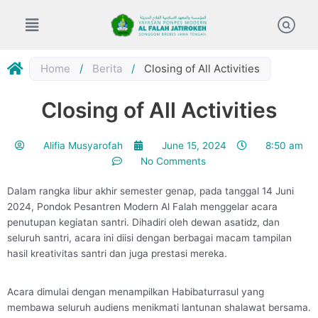
Skip
to
content
Home
/
Berita
/
Closing of All Activities
Closing of All Activities
Alifia Musyarofah
June 15, 2024
8:50 am
No Comments
Dalam rangka libur akhir semester genap, pada tanggal 14 Juni
2024, Pondok Pesantren Modern Al Falah menggelar acara
penutupan kegiatan santri. Dihadiri oleh dewan asatidz, dan
seluruh santri, acara ini diisi dengan berbagai macam tampilan
hasil kreativitas santri dan juga prestasi mereka.
Acara dimulai dengan menampilkan Habibaturrasul yang
membawa seluruh audiens menikmati lantunan shalawat bersama.