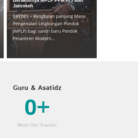
Berakhirnya MPLP PPM Al Falah
Jatirokeh
BREBES – Rangkaian panjang Masa
Pengenalan Lingkungan Pondok
(MPLP) bagi santri baru Pondok
Pesantren Modern…
Guru & Asatidz
0
+
Meet Our Teacher