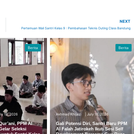
NEXT
Pertemuan Wali Santri Kelas 9 : Pembahasan Teknis Outing Class Bandung
Berita
Berita
ly 19, 2026
Akhmad Khijazi
July 18, 2026
Qur’ani, PPM Al
Gali Potensi Diri, Santri Baru PPM
Gelar Seleksi
Al Falah Jatirokeh Ikuti Sesi Self