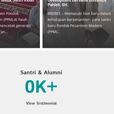
 untuk Santri Kelas
Development Bersama Gus Reza
Pahlefi, SH.
men Pondok
BREBES – Memasuki fase baru dalam
 (PPM) Al Falah
kehidupan berpesantren, para santri
mencetak generasi
baru Pondok Pesantren Modern
r’an…
(PPM)…
Santri & Alumni
0
K+
View Testimonial