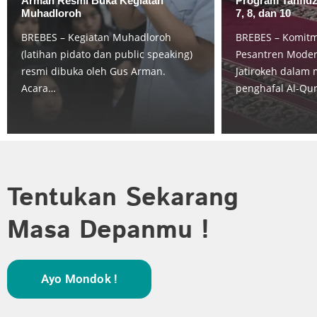
Arman Resmi Buka Kegiatan
Program Tahfidz
Muhadloroh
7, 8, dan 10
BREBES – Kegiatan Muhadloroh
BREBES – Komit
(latihan pidato dan public speaking)
Pesantren Modern
resmi dibuka oleh Gus Arman.
Jatirokeh dalam 
Acara…
penghafal Al-Qu
Tentukan Sekarang
Masa Depanmu !
Ayo Mondok !