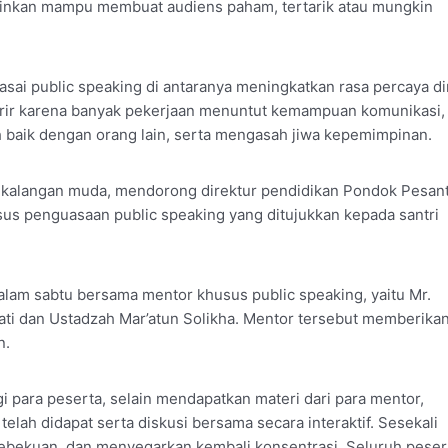
elainkan mampu membuat audiens paham, tertarik atau mungkin
ai public speaking di antaranya meningkatkan rasa percaya di
arir karena banyak pekerjaan menuntut kemampuan komunikasi,
h baik dengan orang lain, serta mengasah jiwa kepemimpinan.
i kalangan muda, mendorong direktur pendidikan Pondok Pesan
s penguasaan public speaking yang ditujukkan kepada santri
malam sabtu bersama mentor khusus public speaking, yaitu Mr.
ati dan Ustadzah Mar’atun Solikha. Mentor tersebut memberika
n.
i para peserta, selain mendapatkan materi dari para mentor,
lah didapat serta diskusi bersama secara interaktif. Sesekali
ebekuan, dan menyegarkan kembali konsentrasi. Seluruh peser