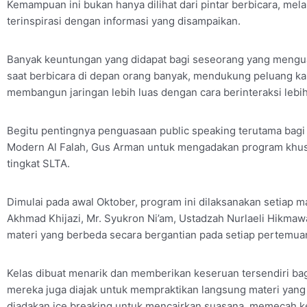
Kemampuan ini bukan hanya dilihat dari pintar berbicara, m
terinspirasi dengan informasi yang disampaikan.
Banyak keuntungan yang didapat bagi seseorang yang menguas
saat berbicara di depan orang banyak, mendukung peluang k
membangun jaringan lebih luas dengan cara berinteraksi lebi
Begitu pentingnya penguasaan public speaking terutama bag
Modern Al Falah, Gus Arman untuk mengadakan program khusu
tingkat SLTA.
Dimulai pada awal Oktober, program ini dilaksanakan setiap 
Akhmad Khijazi, Mr. Syukron Ni’am, Ustadzah Nurlaeli Hikmaw
materi yang berbeda secara bergantian pada setiap pertemua
Kelas dibuat menarik dan memberikan keseruan tersendiri bag
mereka juga diajak untuk mempraktikan langsung materi yang te
diadakan ice breaking untuk mencairkan suasana, memecah k