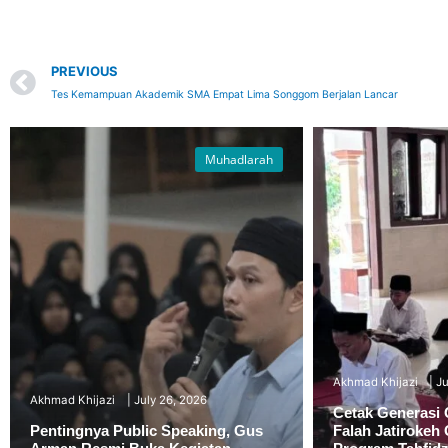
Prev
PREVIOUS
Tes Kemampuan Akademik SMA Empat Lima Songgom Berjalan Lancar
Muhadlarah
Akhmad Khijazi
Ju
Akhmad Khijazi
July 26, 2026
Cetak Generasi 
Pentingnya Public Speaking, Gus
Falah Jatirokeh 