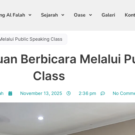
ng Al Falah
Sejarah
Oase
Galeri
Kon
lalui Public Speaking Class
 Berbicara Melalui Pu
Class
ah
November 13, 2025
2:36 pm
No Comme