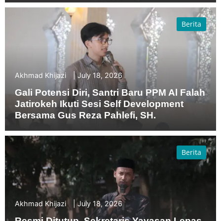
Berita
Akhmad Khijazi
July 18, 2026
Gali Potensi Diri, Santri Baru PPM Al Falah
Jatirokeh Ikuti Sesi Self Development
Bersama Gus Reza Pahlefi, SH.
Berita
Akhmad Khijazi
July 18, 2026
Resmi Ditutup, Sekretaris Yayasan Lepas