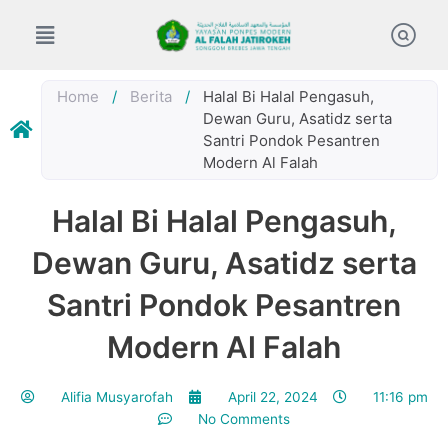
Skip
to
content
Home
/
Berita
/
Halal Bi Halal Pengasuh,
Dewan Guru, Asatidz serta
Santri Pondok Pesantren
Modern Al Falah
Halal Bi Halal Pengasuh,
Dewan Guru, Asatidz serta
Santri Pondok Pesantren
Modern Al Falah
Alifia Musyarofah
April 22, 2024
11:16 pm
No Comments