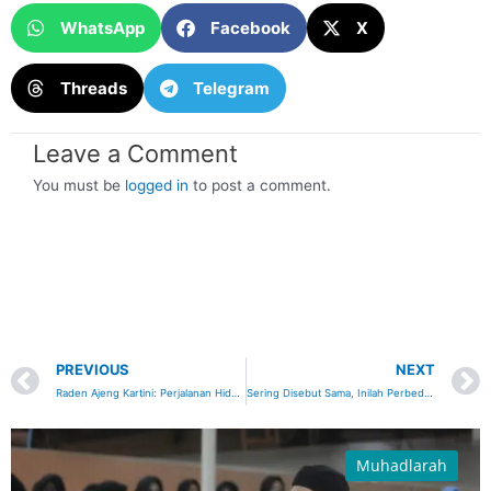
WhatsApp
Facebook
X
Threads
Telegram
Leave a Comment
You must be
logged in
to post a comment.
Prev
PREVIOUS
NEXT
Raden Ajeng Kartini: Perjalanan Hidup, Pendidikan dan Pemikirannya dalam Memperjuangkan Emansipasi Wanita
Sering Disebut Sama, Inilah Perbedaan Tari Saman dan Ratoh Jaroe
Muhadlarah