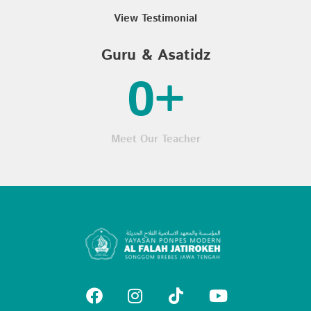
View Testimonial
Guru & Asatidz
0
+
Meet Our Teacher