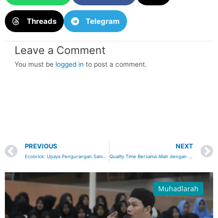
Threads
Telegram
Leave a Comment
You must be
logged in
to post a comment.
Prev
PREVIOUS
NEXT
Ecobrick: Upaya Pengurangan Sampah Plastik
Quality Time Bersama Allah dengan Iktikaf di Akhir Ramadan
Muhadlarah