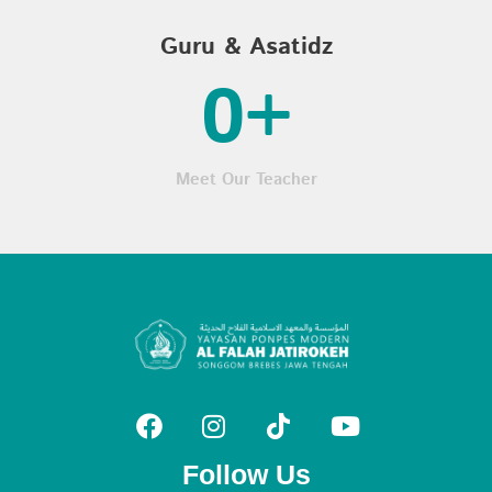
Guru & Asatidz
0
+
Meet Our Teacher
Follow Us