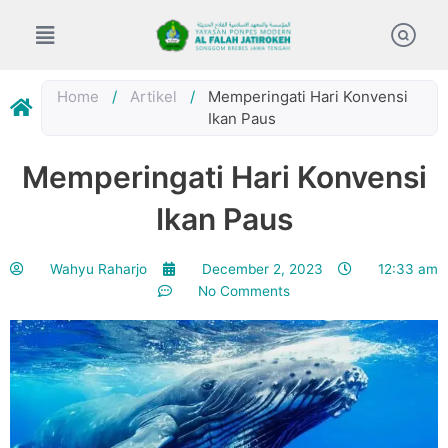
Skip
to
content
Home
/
Artikel
/
Memperingati Hari Konvensi
Ikan Paus
Memperingati Hari Konvensi
Ikan Paus
Wahyu Raharjo
December 2, 2023
12:33 am
No Comments