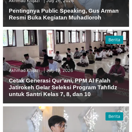
Akhmad Khijazi
July 26, 2026
Pentingnya Public Speaking, Gus Arman
Resmi Buka Kegiatan Muhadloroh
Berita
Akhmad Khijazi
July 19, 2026
Cetak Generasi Qur’ani, PPM Al Falah
Jatirokeh Gelar Seleksi Program Tahfidz
untuk Santri Kelas 7, 8, dan 10
Berita