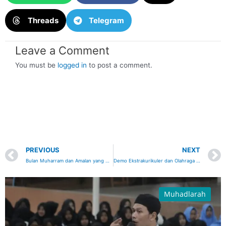
Threads
Telegram
Leave a Comment
You must be
logged in
to post a comment.
Prev
PREVIOUS
NEXT
Bulan Muharram dan Amalan yang Dianjurkan
Demo Ekstrakurikuler dan Olahraga Pondok Pesantren Modern Al Falah
Muhadlarah