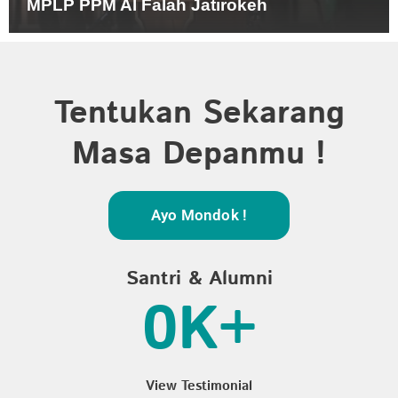
MPLP PPM Al Falah Jatirokeh
Tentukan Sekarang
Masa Depanmu !
Ayo Mondok !
Santri & Alumni
0
K+
View Testimonial