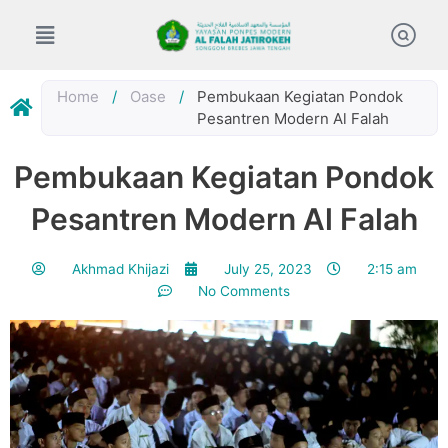
Skip
to
content
Home
/
Oase
/
Pembukaan Kegiatan Pondok
Pesantren Modern Al Falah
Pembukaan Kegiatan Pondok
Pesantren Modern Al Falah
Akhmad Khijazi
July 25, 2023
2:15 am
No Comments