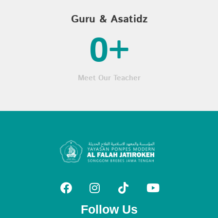
Guru & Asatidz
0
+
Meet Our Teacher
Follow Us