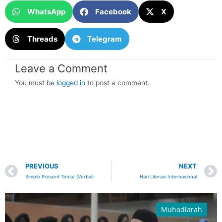
WhatsApp
Facebook
X
Threads
Telegram
Leave a Comment
You must be
logged in
to post a comment.
Prev
PREVIOUS
NEXT
Simple Present Tense (Verbal)
Hari Literasi Internasional
Muhadlarah