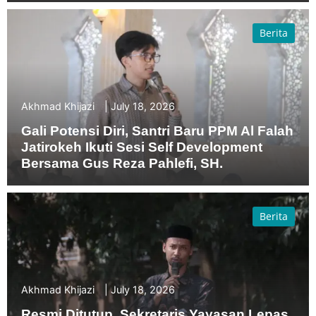
Berita
Akhmad Khijazi
July 18, 2026
Gali Potensi Diri, Santri Baru PPM Al Falah
Jatirokeh Ikuti Sesi Self Development
Bersama Gus Reza Pahlefi, SH.
Berita
Akhmad Khijazi
July 18, 2026
Resmi Ditutup, Sekretaris Yayasan Lepas