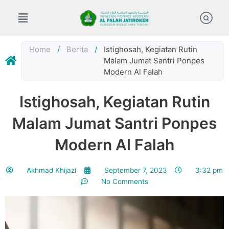
Skip
to
content
Home
/
Berita
/
Istighosah, Kegiatan Rutin
Malam Jumat Santri Ponpes
Modern Al Falah
Istighosah, Kegiatan Rutin
Malam Jumat Santri Ponpes
Modern Al Falah
Akhmad Khijazi
September 7, 2023
3:32 pm
No Comments