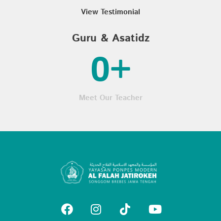
View Testimonial
Guru & Asatidz
0
+
Meet Our Teacher