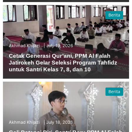
Berita
Akhmad Khijazi
July 19, 2026
Cetak Generasi Qur’ani, PPM Al Falah
Jatirokeh Gelar Seleksi Program Tahfidz
untuk Santri Kelas 7, 8, dan 10
Berita
Akhmad Khijazi
July 18, 2026