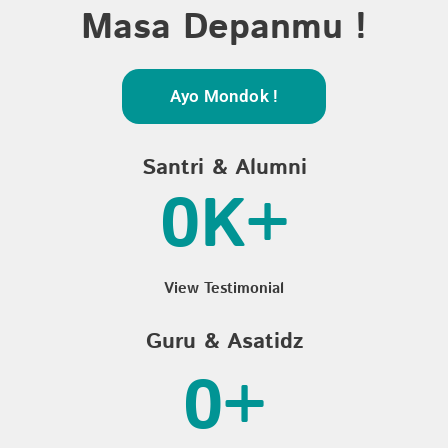
Masa Depanmu !
Ayo Mondok !
Santri & Alumni
0
K+
View Testimonial
Guru & Asatidz
0
+