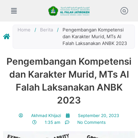
Skip
to
content
Home
/
Berita
/
Pengembangan Kompetensi
dan Karakter Murid, MTs Al
Falah Laksanakan ANBK 2023
Pengembangan Kompetensi
dan Karakter Murid, MTs Al
Falah Laksanakan ANBK
2023
Akhmad Khijazi
September 20, 2023
1:35 am
No Comments