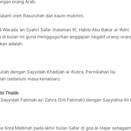
angan orang Arab.
dialami oleh Rasulullah dan kaum mukmin.
 Warada ‘an Syahri Safar (halaman 9), Habib Abu Bakar al-‘Adni
g di bulan ini guna menggugurkan anggapan negatif orang-oran
ukan adalah:
ullah dengan Sayyidah Khadijah al-Kubra. Pernikahan itu
lah (sebelum masa kenabian).
bi Thalib
u Sayyidah Fatimah az-Zahra (Siti Fatimah) dengan Sayyidina Ali 
ke Kota Madinah pada akhir bulan Safar di goa al-Hajar sebagai