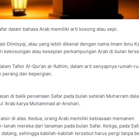
far dalam bahasa Arab memiliki arti kosong atau sepi.
 ad-Dimisyqi, atau yang lebih dikenal dengan nama Imam Ibnu Ka
ari kekosongan atau kesepian perkampungan Arab di bulan terse
dalam Tafsir Al-Qur’an al-‘Adhim, dalam arti senyapnya rumah-r
 perang dan bepergian.
lasan di balik penamaan Safar pada bulan setelah Muharram dal
ul ‘Arab karya Muhammad al-Anshari.
atsir di atas. Kedua, orang Arab memiliki kebiasaan memanen
anah mereka dari tanaman pada bulan Safar. Ketiga, pada Safa
datang, sehingga kabilah-kabilah tersebut harus pergi tanpa b