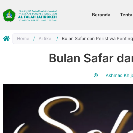
Skip
to
Beranda
Tenta
content
Home
/
Artikel
/
Bulan Safar dan Peristiwa Pentin
Bulan Safar da
Akhmad Khij