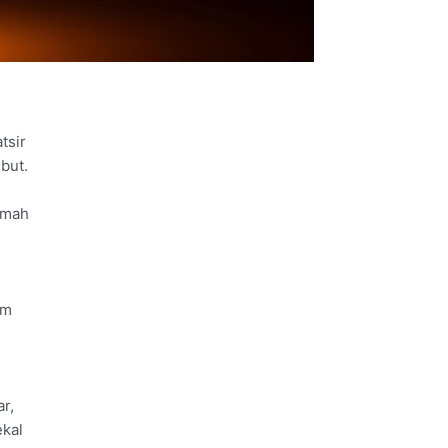
tsir
but.
umah
am
r,
ekal