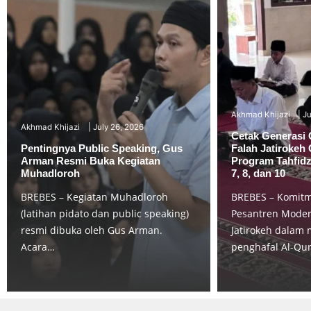
Akhmad Khijazi
Ju
Akhmad Khijazi
July 26, 2026
Cetak Generasi 
Pentingnya Public Speaking, Gus
Falah Jatirokeh 
Arman Resmi Buka Kegiatan
Program Tahfidz
Muhadloroh
7, 8, dan 10
BREBES – Kegiatan Muhadloroh
BREBES – Komit
(latihan pidato dan public speaking)
Pesantren Modern
resmi dibuka oleh Gus Arman.
Jatirokeh dalam 
Acara…
penghafal Al-Qu