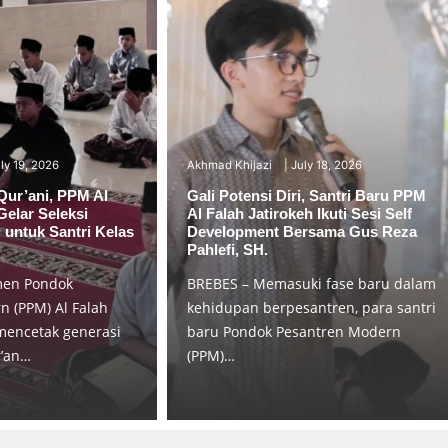
ly 19, 2026
Akhmad Khijazi
July 18, 2026
Qur’ani, PPM Al
Gali Potensi Diri, Santri Baru PPM
Gelar Seleksi
Al Falah Jatirokeh Ikuti Sesi Self
 untuk Santri Kelas
Development Bersama Gus Reza
Pahlefi, SH.
men Pondok
BREBES – Memasuki fase baru dalam
 (PPM) Al Falah
kehidupan berpesantren, para santri
mencetak generasi
baru Pondok Pesantren Modern
r’an…
(PPM)…