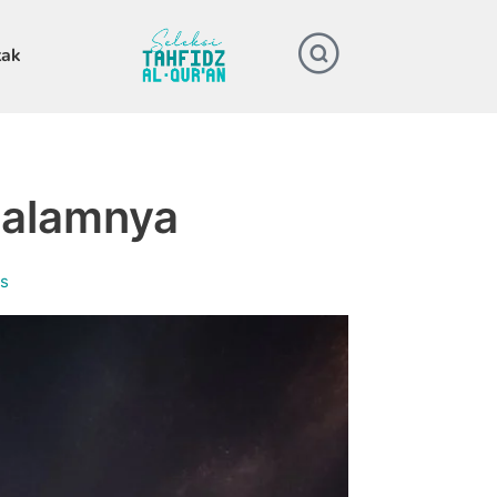
tak
 Dalamnya
s