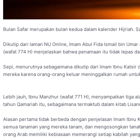
Bulan Safar merupakan bulan kedua dalam kalender Hijriah. Sa
Dikutip dari laman NU Online, Imam Abul Fida Ismail bin Umar
(wafat 774 H) menjelaskan bahwa penamaan itu tidak lepas d
Sepi, menurutnya sebagaimana dikutip dari Imam Ibnu Katsir 
mereka karena orang-orang keluar meninggalkan rumah untuk
Lebih jauh, Ibnu Manzhur (wafat 771 H), menyampaikan tiga a
tahun Qamariah itu, sebagaimana termaktub dalam kitab Lisan
Alasan pertama tidak berbeda dengan penjelasan Imam Ibnu K
semua tanaman yang mereka tanam, dan mengosongkan tanah-t
orang Arab memiliki kebiasaan memerangi setiap kabilah yang 