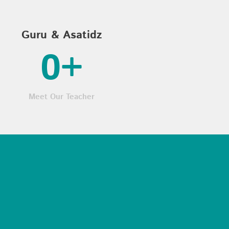
Guru & Asatidz
0
+
Meet Our Teacher