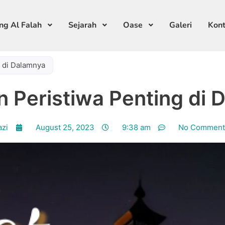
ng Al Falah
Sejarah
Oase
Galeri
Kon
g di Dalamnya
n Peristiwa Penting di
azi
August 25, 2023
9:38 am
No Comment